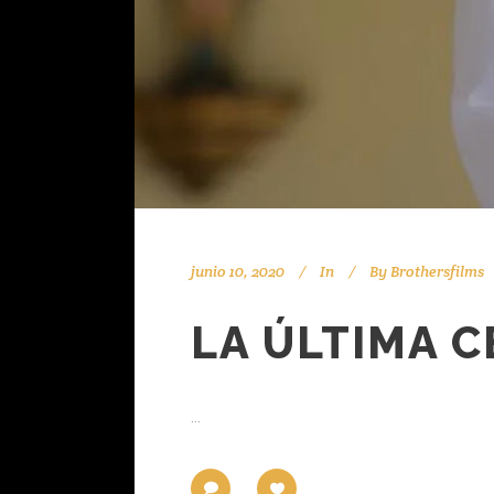
junio 10, 2020
In
By
Brothersfilms
LA ÚLTIMA C
...