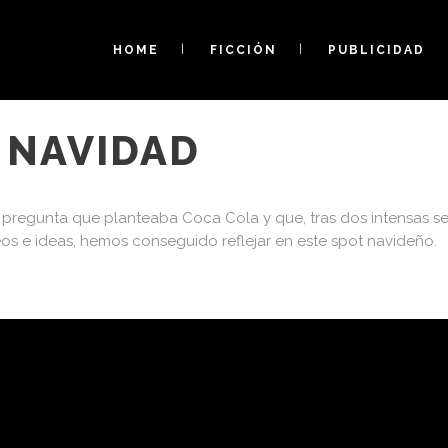
HOME
FICCIÓN
PUBLICIDAD
Brothersfilms
 NAVIDAD
la pregunta que planteaba Coca Cola y que, tras dos intensas
os e ideas, hemos conseguido reflejar en este spot navideño.