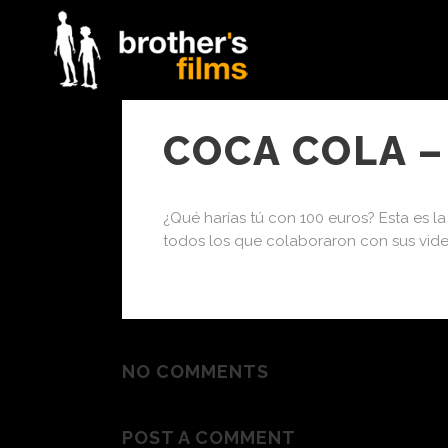
noviembre 28, 2012
In
Publicidad
By
COCA COLA –
¿Qué harías tú con 100 euros? Esta es 
todos los que colaboraron con sus vide
NO COMMENTS
POST A COMMENT