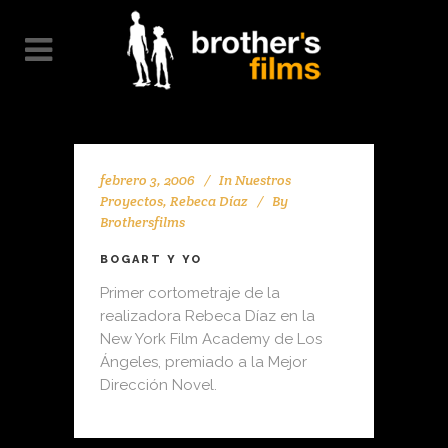
febrero 3, 2006
In
Nuestros
Proyectos
,
Rebeca Díaz
By
Brothersfilms
BOGART Y YO
Primer cortometraje de la
realizadora Rebeca Díaz en la
New York Film Academy de Los
Ángeles, premiado a la Mejor
Dirección Novel.