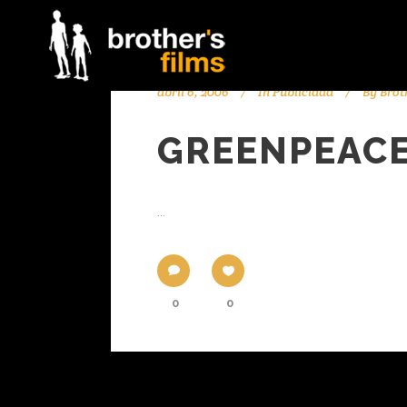
abril 6, 2006
In
Publicidad
By
Brot
GREENPEAC
...
0
0